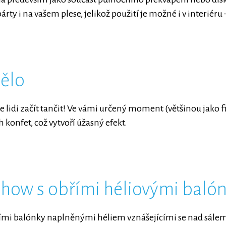
rty i na vašem plese, jelikož použití je možné i v interiéru
ělo
 lidi začít tančit! Ve vámi určený moment (většinou jako f
 konfet, což vytvoří úžasný efekt.
how s obřími héliovými baló
mi balónky naplněnými héliem vznášejícími se nad sálem, 