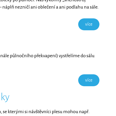
 – náplň nezničí ani oblečení a ani podlahu na sále.
více
inále půlnočního překvapení) vystřelíme do sálu
více
nky
se kterými si návštěvníci plesu mohou např.