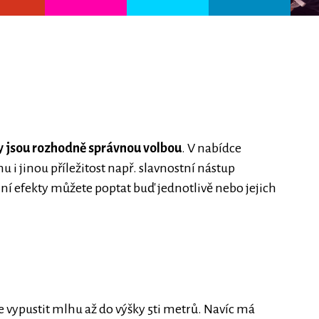
ty jsou rozhodně správnou volbou
. V nabídce
i jinou příležitost např. slavnostní nástup
ní efekty můžete poptat buď jednotlivě nebo jejich
 vypustit mlhu až do výšky 5ti metrů. Navíc má