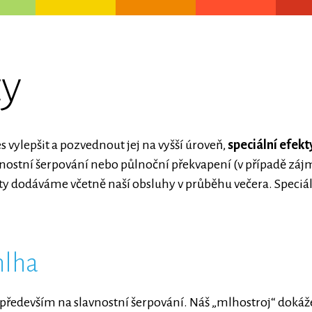
ty
vylepšit a pozvednout jej na vyšší úroveň,
speciální efek
stní šerpování nebo půlnoční překvapení (v případě zájmu 
kty dodáváme včetně naší obsluhy v průběhu večera. Speciál
mlha
 především na slavnostní šerpování. Náš „mlhostroj“ dokáže