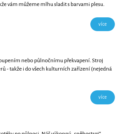
takže vám můžeme mlhu sladit s barvami plesu.
více
stoupením nebo půlnočnímu překvapení. Stroj
rů - takže i do všech kulturních zařízení (nejedná
více
otéky po půlnoci. Náš výkonný „sněhostroj“