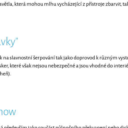
světla, která mohou mlhu vycházející z přístroje zbarvit, 
vky"
k na slavnostní šerpování tak jako doprovod k různým vy
isker, které však nejsou nebezpečné a jsou vhodné do interié
oheň).
show
 především jako součást půlnočního překvapení nebo disk