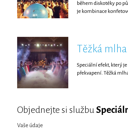
během diskotéky po půl
je kombinace konfetov
Těžká mlha
Speciální efekt, který 
překvapení. Těžká mlha
Objednejte si službu
Speciáln
Vaše údaje