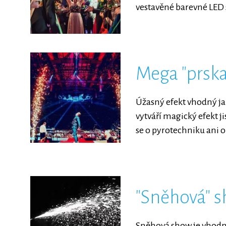
vestavěné barevné LED 
Mega "prska
Úžasný efekt vhodný ja
vytváří magický efekt j
se o pyrotechniku ani 
"Sněhová" 
Sněhová show je vhodná