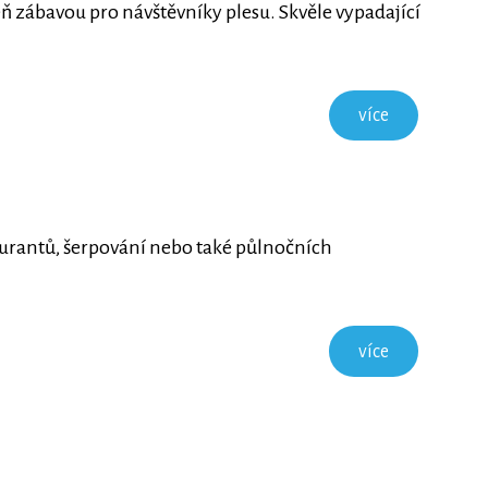
 zábavou pro návštěvníky plesu. Skvěle vypadající
více
aturantů, šerpování nebo také půlnočních
více