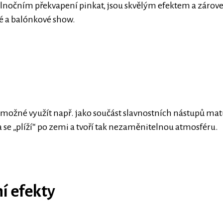
nočním překvapení pinkat, jsou skvělým efektem a zároveň
é a balónkové show.
je možné využít např. jako součást slavnostních nástupů m
 se „plíží“ po zemi a tvoří tak nezaměnitelnou atmosféru.
í efekty