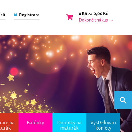
0 KS
za
0,00 Kč
sit
Registrace
Dokončit nákup →
race na
Balónky
Doplňky na
Vystřelovací
turák
maturák
konfety