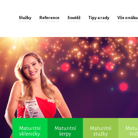
Služby
Reference
Soutěž
Tipy a rady
Vše o nák
Maturitní
Maturitní
Maturitní
Matur
skleničky
šerpy
stužky
tri