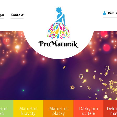
Přihlá
upu
Kontakt
itní
Maturitní
Maturitní
Dárky pro
Deko
čka
kravaty
placky
učitele
ma