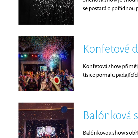
se postará o pořádnou pá
Konfetové d
Konfetová show přiměje
tisíce pomalu padajících
Balónková s
Balónkovou show s obří