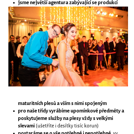
jsme největší agentura zabývající se produkcí
maturitních plesů a vším s nimi spojeným
pro naše třídy vyrábíme upomínkové předměty a
poskytujeme služby na plesy vždy s velkými
slevami
(ušetříte i desítky tisíc korun)
postaráme se o vše potřebné i nepotřebné
, vy