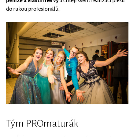
peníze a vlastní nervy
a chtějí svěřit realizaci plesu
do rukou profesionálů.
Tým PROmaturák