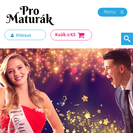
Menu
Košík:
0 KS
Přihlásit
Registrace