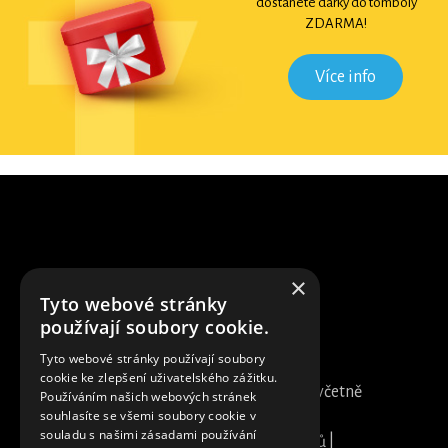
dostanete dárky do tomboly
ZDARMA!
Více info
×
Tyto webové stránky
používají soubory cookie.
Tyto webové stránky používají soubory
DDs group s.r.o. | IČ: 28146298, DIČ:
cookie ke zlepšení uživatelského zážitku.
CZ28146298 | Všechny ceny uvedeny včetně
Používáním našich webových stránek
souhlasíte se všemi soubory cookie v
DPH | Žižkova tř. 309/12 37001 České
souladu s našimi zásadami používání
Budějovice |
Ochrana osobních údajů
|