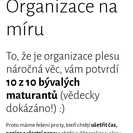
Organizace na
míru
To, že je organizace plesu
náročná věc, vám potvrdí
10 z 10 bývalých
maturantů
(vědecky
dokázáno!) :)
Proto máme řešení pro ty, kteří chtějí
ušetřit čas,