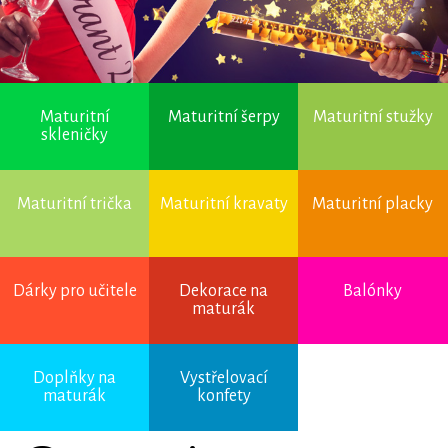
Maturitní
Maturitní šerpy
Maturitní stužky
skleničky
Maturitní trička
Maturitní kravaty
Maturitní placky
Dárky pro učitele
Dekorace na
Balónky
maturák
Doplňky na
Vystřelovací
maturák
konfety