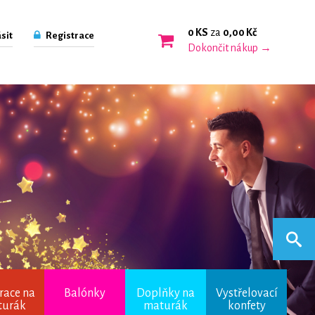
0 KS
za
0,00 Kč
sit
Registrace
Dokončit nákup →
race na
Balónky
Doplňky na
Vystřelovací
turák
maturák
konfety