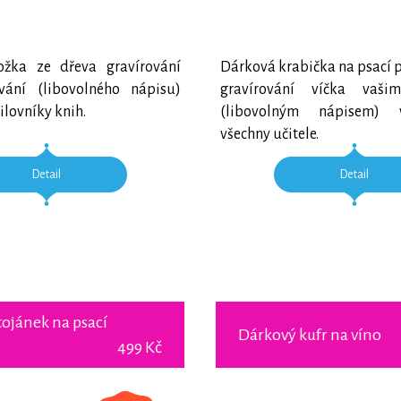
ožka ze dřeva gravírování
Dárková krabička na psací 
vání (libovolného nápisu)
gravírování víčka vaši
lovníky knih.
(libovolným nápisem)
všechny učitele.
Detail
Detail
tojánek na psací
Dárkový kufr na víno
499 Kč