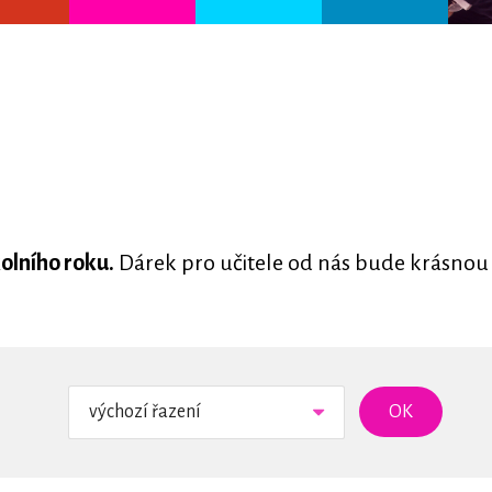
e
olního roku.
Dárek pro učitele od nás bude krásnou
výchozí řazení