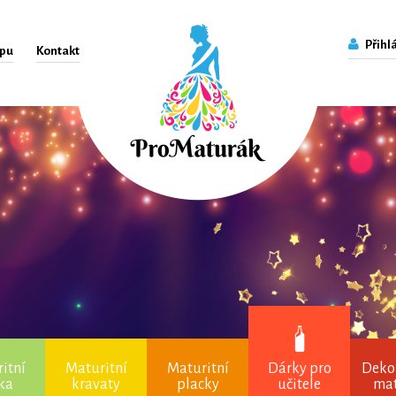
Přihlá
upu
Kontakt
itní
Maturitní
Maturitní
Dárky pro
Deko
čka
kravaty
placky
učitele
ma