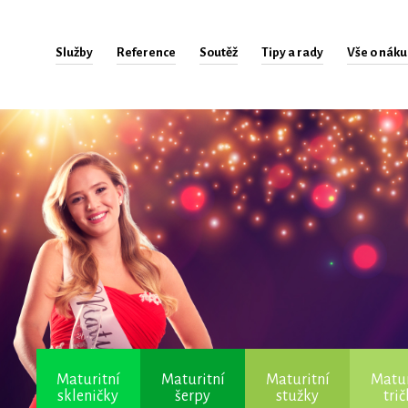
Služby
Reference
Soutěž
Tipy a rady
Vše o nák
Maturitní
Maturitní
Maturitní
Matur
skleničky
šerpy
stužky
tri