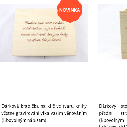
NOVINKA
Dárková krabička na klíč ve tvaru knihy
Dárkový sto
včetně gravírování víka vašim věnováním
přední st
(libovolným nápisem).
(libovoln