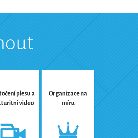
nout
očení plesu a
Organizace na
turitní video
míru