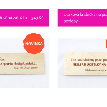
Dárková krabička na ps
řevěná záložka
349 Kč
potřeby
NOVINKA