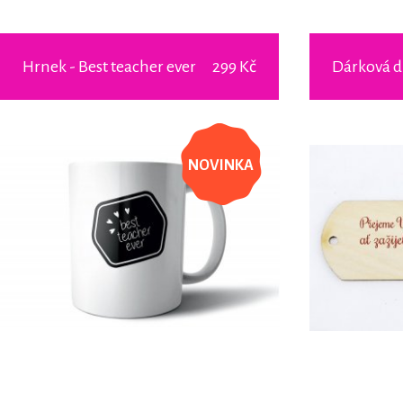
Hrnek - Best teacher ever
299 Kč
Dárková d
NOVINKA