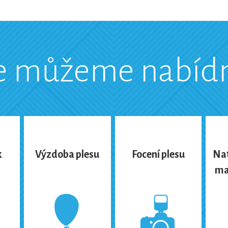
e můžeme nabíd
k
Výzdoba plesu
Focení plesu
Nat
ma