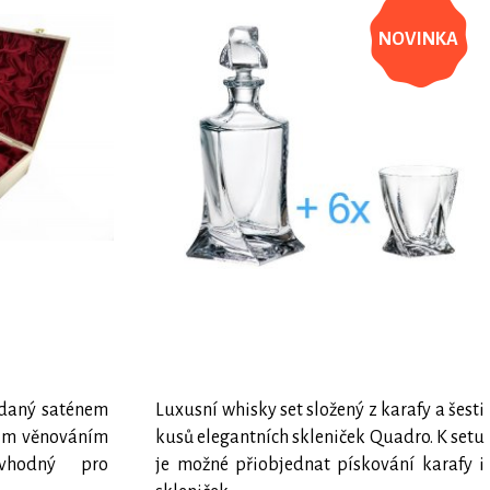
NOVINKA
ádaný saténem
Luxusní whisky set složený z karafy a šesti
šim věnováním
kusů elegantních skleniček Quadro. K setu
 vhodný pro
je možné přiobjednat pískování karafy i