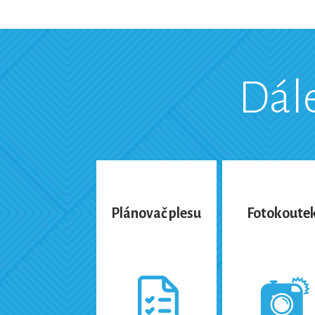
Dál
Plánovač plesu
Fotokoute