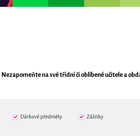
Nezapomeňte na své třídní či oblíbené učitele a obd
Dárkové předměty
Zážitky