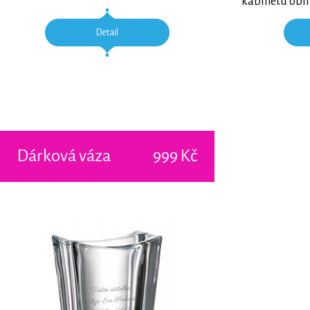
kabinetu oblí
Detail
Dárková váza
999 Kč