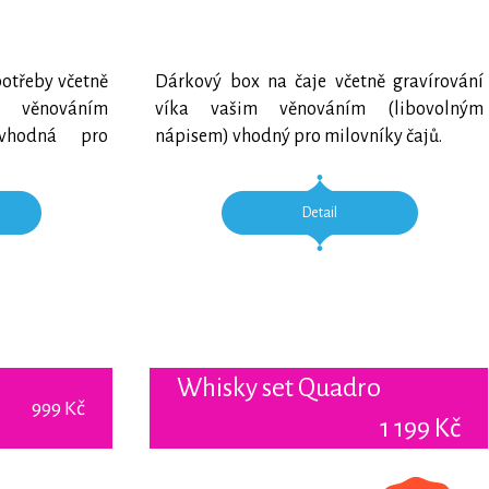
potřeby včetně
Dárkový box na čaje včetně gravírování
m věnováním
víka vašim věnováním (libovolným
 vhodná pro
nápisem) vhodný pro milovníky čajů.
Detail
Whisky set Quadro
999 Kč
1 199 Kč