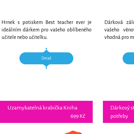
Hrnek s potiskem Best teacher ever je
Dárková zál
ideálním dárkem pro vašeho oblíbeného
vašeho věno
učitele nebo učitelku.
vhodná pro mi
Detail
Uzamykatelná krabička Kniha
Dárkový s
699 Kč
potřeby