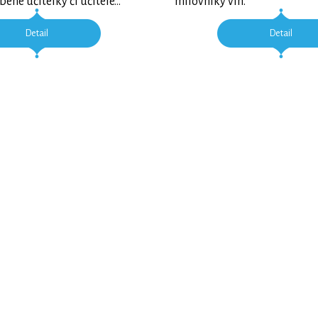
bené učitelky či učitele…
milovníky vín.
Detail
Detail