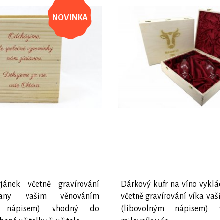
NOVINKA
jánek včetně gravírování
Dárkový kufr na víno vykl
rany vašim věnováním
včetně gravírování víka va
ým nápisem) vhodný do
(libovolným nápisem)