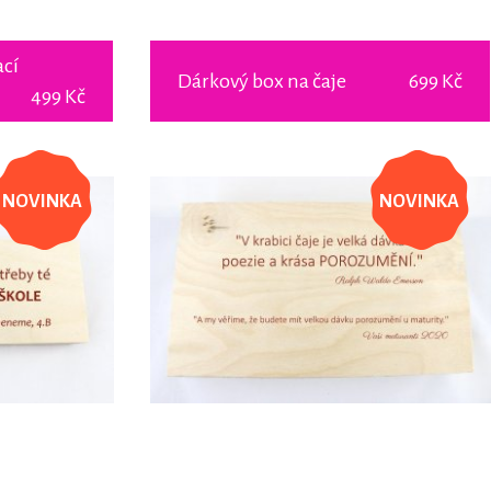
ací
Dárkový box na čaje
699 Kč
499 Kč
NOVINKA
NOVINKA