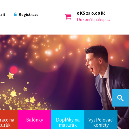
0 KS
za
0,00 Kč
sit
Registrace
Dokončit nákup →
race na
Balónky
Doplňky na
Vystřelovací
turák
maturák
konfety