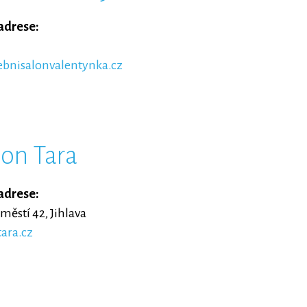
adrese:
bnisalonvalentynka.cz
lon Tara
adrese:
ěstí 42, Jihlava
ara.cz