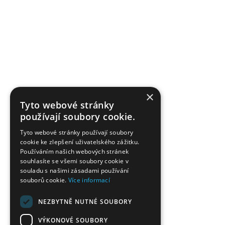
×
Tyto webové stránky
používají soubory cookie.
Tyto webové stránky používají soubory
cookie ke zlepšení uživatelského zážitku.
Používáním našich webových stránek
souhlasíte se všemi soubory cookie v
souladu s našimi zásadami používání
souborů cookie.
Více informací
NEZBYTNĚ NUTNÉ SOUBORY
VÝKONOVÉ SOUBORY