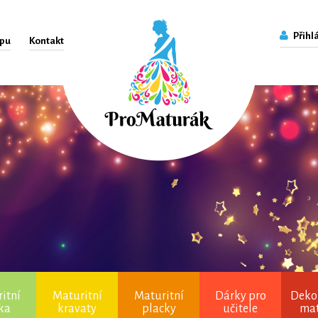
Přihlá
upu
Kontakt
itní
Maturitní
Maturitní
Dárky pro
Deko
čka
kravaty
placky
učitele
ma