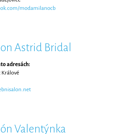
ook.com/modamilanocb
on Astrid Bridal
hto adresách:
c Králové
bnisalon.net
lón Valentýnka