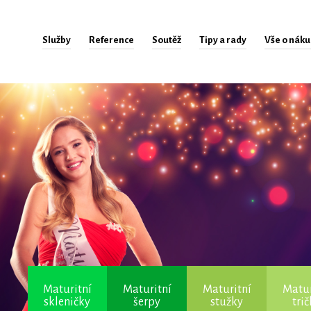
Služby
Reference
Soutěž
Tipy a rady
Vše o nák
Maturitní
Maturitní
Maturitní
Matur
skleničky
šerpy
stužky
tri