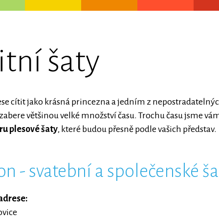
tní šaty
e cítit jako krásná princezna a jedním z nepostradatelný
zabere většinou velké množství času. Trochu času jsme vám 
ru plesové šaty
, které budou přesně podle vašich představ.
on - svatební a společenské ša
adrese:
ovice