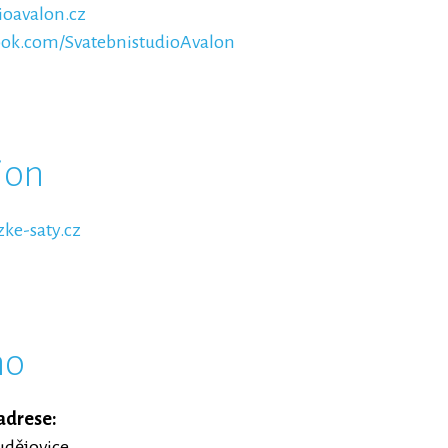
oavalon.cz
ok.com/SvatebnistudioAvalon
ion
ke-saty.cz
no
adrese:
udějovice