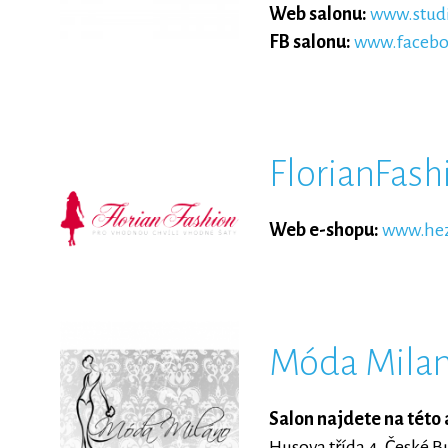
Web salonu:
www.studi
FB salonu:
www.facebo
FlorianFash
Web e-shopu:
www.hez
Móda Mila
Salon najdete na této 
Husova třída 4, České B