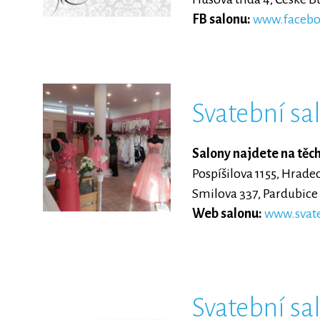
FB salonu:
www.faceb
Svatební sal
Salony najdete na těc
Pospíšilova 1155, Hrade
Smilova 337, Pardubice
Web salonu:
www.svate
Svatební sa