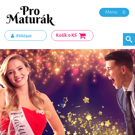
Menu
Košík:
0 KS
Přihlásit
Registrace