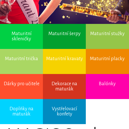
Maturitní
Maturitní šerpy
Maturitní stužky
skleničky
Maturitní trička
Maturitní kravaty
Maturitní placky
Dárky pro učitele
Dekorace na
Balónky
maturák
Doplňky na
Vystřelovací
maturák
konfety