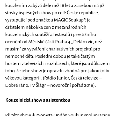
kouzlením zabývá déle než 18 let a za sebou má již
stovky úspěšných show po celé České republice,
vystupující pod značkou MAGIC Soukup®, je
držitelem několika cen z mezinárodních
kouzelnických soutěží a festivalů i prestižního
ocenění od Městské části Praha 4 ,,Dělám víc, než
musím'' za vytváření charitativních projektů pro
nemocné děti. Poslední dobou je také častým
hostem v televizích i rozhlasech, které jsou důkazem
toho, že jeho show je opravdu vhodná pro jakoukoliv
věkovou kategorii. (Rádio Junior, Česká televize –
Dobré ráno, TV Šlágr – novoroční pořad 2018).
Kouzelnická show s asistentkou
Při této show iluzionista Ondřej Soukup spolupracuje