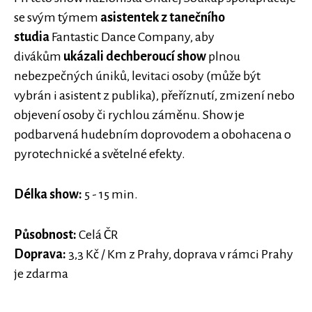
se svým týmem
asistentek z tanečního
studia
Fantastic Dance Company, aby
divákům
ukázali dechberoucí show
plnou
nebezpečných úniků, levitaci osoby (může být
vybrán i asistent z publika), přeříznutí, zmizení nebo
objevení osoby či rychlou záměnu. Show je
podbarvená hudebním doprovodem a obohacena o
pyrotechnické a světelné efekty.
Délka show:
5 - 15 min.
Působnost:
Celá ČR
Doprava:
3,3 Kč / Km z Prahy, doprava v rámci Prahy
je zdarma