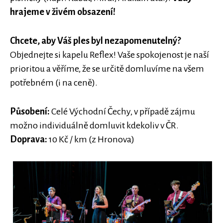
hrajeme v živ
é
m obsazen
í
!
Chcete, aby Vá
š ples byl nezapomenuteln
ý
?
Objednejte si kapelu Reflex! Vaše spokojenost je naší
prioritou a věříme, že se určitě domluvíme na všem
potřebném (i na ceně).
Působen
í
:
Celé Východní Čechy, v případě zájmu
možno individuálně domluvit kdekoliv v ČR.
Doprava:
10 Kč / km (z Hronova)