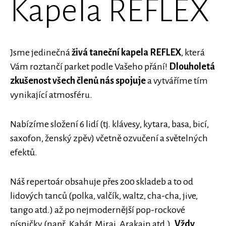
Kapela REFLEX
Jsme jedinečná
živá taneční kapela REFLEX
, která
Vám roztančí parket podle Vašeho přání!
Dlouholet
á
zkušenost všech členů nás spojuje
a vytváříme tím
vynikající atmosféru.
Nabízíme složení 6 lidí (tj. klávesy, kytara, basa, bicí,
saxofon, ženský zpěv) včetně ozvučení a světelných
efektů.
Náš repertoár obsahuje přes 200 skladeb a to od
lidových tanců (polka, valčík, waltz, cha-cha, jive,
tango atd.) až po nejmodernější pop-rockové
písničky (např. Kabát, Mirai, Arakain atd.).
Vždy