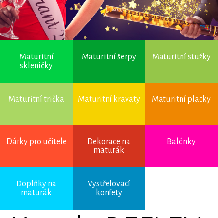
Maturitní
Maturitní šerpy
Maturitní stužky
skleničky
Maturitní trička
Maturitní kravaty
Maturitní placky
Dárky pro učitele
Dekorace na
Balónky
maturák
Doplňky na
Vystřelovací
maturák
konfety