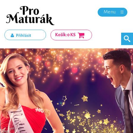
Menu
Košík:
0 KS
Přihlásit
Registrace