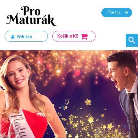
Menu
Košík:
0 KS
Přihlásit
Registrace