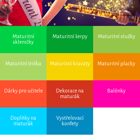
Maturitní
Maturitní šerpy
Maturitní stužky
skleničky
Maturitní trička
Maturitní kravaty
Maturitní placky
Dárky pro učitele
Dekorace na
Balónky
maturák
Úvod
→
Vystřelovací
Doplňky na
Vystřelovací
konfety
→ Vystřelovací
maturák
konfety
konfety zlaté - 100 cm