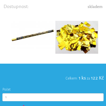
Dostupnost:
skladem
1
ks
122
Kč
Celkem:
za
Počet