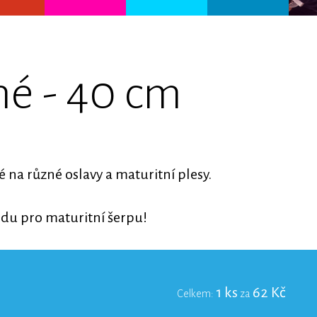
né - 40 cm
é na různé oslavy a maturitní plesy.
odu pro maturitní šerpu!
1
ks
62
Kč
Celkem:
za