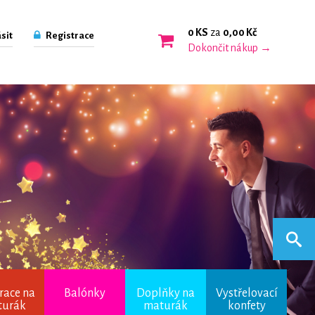
0 KS
za
0,00 Kč
sit
Registrace
Dokončit nákup →
race na
Balónky
Doplňky na
Vystřelovací
turák
maturák
konfety