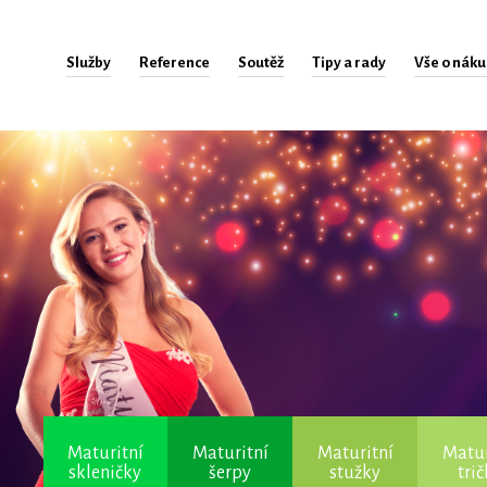
Služby
Reference
Soutěž
Tipy a rady
Vše o nák
Maturitní
Maturitní
Maturitní
Matur
skleničky
šerpy
stužky
tri