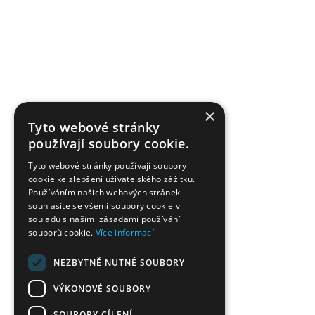
×
Tyto webové stránky
používají soubory cookie.
Tyto webové stránky používají soubory
cookie ke zlepšení uživatelského zážitku.
Používáním našich webových stránek
souhlasíte se všemi soubory cookie v
souladu s našimi zásadami používání
souborů cookie.
Více informací
NEZBYTNĚ NUTNÉ SOUBORY
VÝKONOVÉ SOUBORY
SOUBORY CÍLENÍ