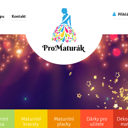
Přihlá
upu
Kontakt
itní
Maturitní
Maturitní
Dárky pro
Deko
čka
kravaty
placky
učitele
ma