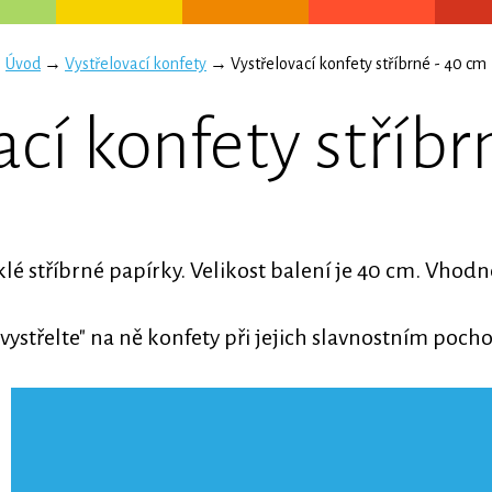
Úvod
→
Vystřelovací konfety
→ Vystřelovací konfety stříbrné - 40 cm
ací konfety stříbr
klé stříbrné papírky. Velikost balení je 40 cm. Vhodn
vystřelte" na ně konfety při jejich slavnostním poch