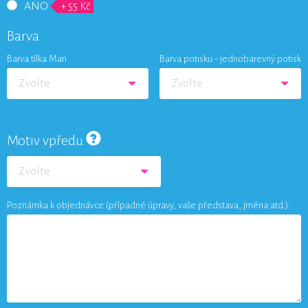
ANO
+ 55 Kč
Barva
Barva tílka Man
Barva potisku - jednobarevný potisk
Zvolte
Zvolte
Motiv vpředu
Zvolte
Poznámka k objednávce (případné úpravy, vaše představa, jména atd.):