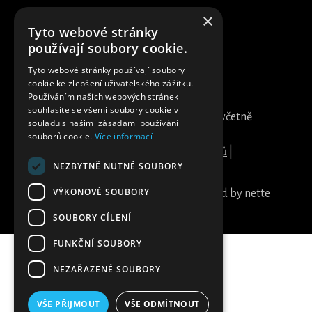
×
Tyto webové stránky
používají soubory cookie.
Tyto webové stránky používají soubory
cookie ke zlepšení uživatelského zážitku.
Používáním našich webových stránek
DDs group s.r.o. | IČ: 28146298, DIČ:
souhlasíte se všemi soubory cookie v
CZ28146298 | Všechny ceny uvedeny včetně
souladu s našimi zásadami používání
DPH | Žižkova tř. 309/12 37001 České
souborů cookie.
Více informací
Budějovice |
Ochrana osobních údajů
|
NEZBYTNĚ NUTNÉ SOUBORY
Partneři
VÝKONOVÉ SOUBORY
created by LEX LOCI | powered by
nette
SOUBORY CÍLENÍ
FUNKČNÍ SOUBORY
NEZAŘAZENÉ SOUBORY
VŠE PŘIJMOUT
VŠE ODMÍTNOUT