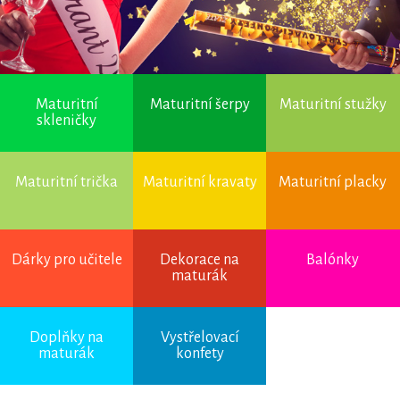
Maturitní
Maturitní šerpy
Maturitní stužky
skleničky
Maturitní trička
Maturitní kravaty
Maturitní placky
Dárky pro učitele
Dekorace na
Balónky
maturák
Úvod
→
Maturitní
Doplňky na
Vystřelovací
trička
→
Tílka
→ Tílko
maturák
konfety
Man