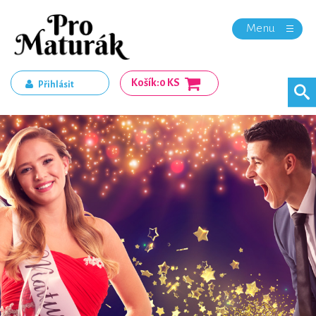
Menu
Košík:
0 KS
Přihlásit
Registrace