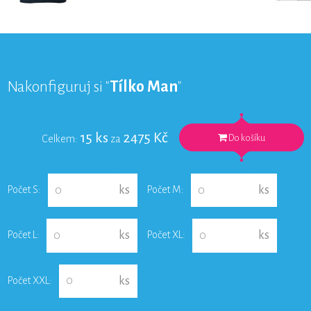
Nakonfiguruj si "
Tílko Man
"
15
ks
2475
Kč
Do košíku
Celkem:
za
Počet S:
Počet M:
ks
ks
Počet L:
Počet XL:
ks
ks
Počet XXL:
ks