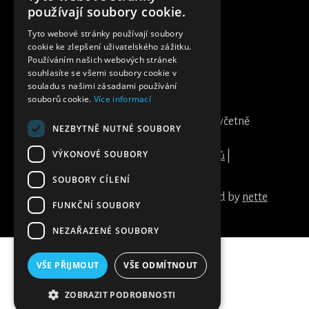
PROmaturák.cz
používají soubory cookie.
Tyto webové stránky používají soubory
cookie ke zlepšení uživatelského zážitku.
Používáním našich webových stránek
souhlasíte se všemi soubory cookie v
souladu s našimi zásadami používání
souborů cookie.
Více informací
DDs group s.r.o. | IČ: 28146298, DIČ:
CZ28146298 | Všechny ceny uvedeny včetně
NEZBYTNĚ NUTNÉ SOUBORY
DPH | Žižkova tř. 309/12 37001 České
VÝKONOVÉ SOUBORY
Budějovice |
Ochrana osobních údajů
|
Partneři
SOUBORY CÍLENÍ
created by LEX LOCI | powered by
nette
FUNKČNÍ SOUBORY
NEZAŘAZENÉ SOUBORY
VŠE PŘIJMOUT
VŠE ODMÍTNOUT
ZOBRAZIT PODROBNOSTI