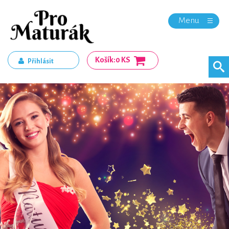
Menu
Košík:
0 KS
Přihlásit
Registrace