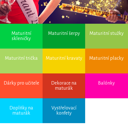
Maturitní
Maturitní šerpy
Maturitní stužky
skleničky
Maturitní trička
Maturitní kravaty
Maturitní placky
Dárky pro učitele
Dekorace na
Balónky
maturák
Úvod
→
Maturitní
Doplňky na
Vystřelovací
kravaty
→ Oranžová
maturák
konfety
kravata