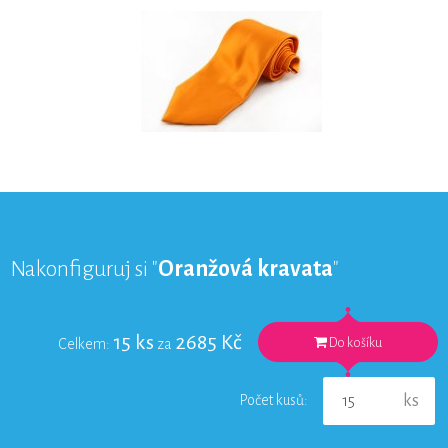
Nakonfiguruj si "
Oranžová kravata
"
15
ks
2685
Kč
Do košíku
Celkem:
za
Počet kusů:
ks