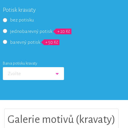
Potisk kravaty
bez potisku
jednobarevný potisk
+ 20 Kč
barevný potisk
+ 50 Kč
Barva potisku kravaty
Zvolte
Galerie motivů (kravaty)