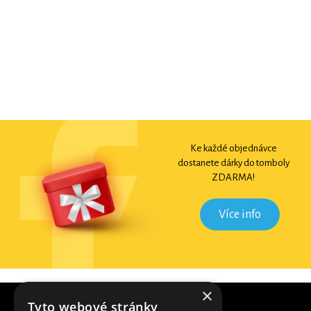
Ke každé objednávce
dostanete dárky do tomboly
ZDARMA!
Více info
×
Tyto webové stránky