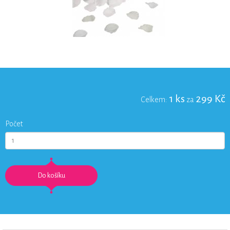
1
ks
299
Kč
Celkem:
za
Počet