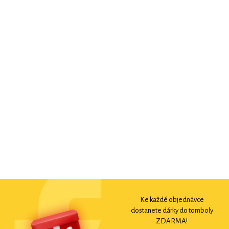
Ke každé objednávce
dostanete dárky do tomboly
ZDARMA!