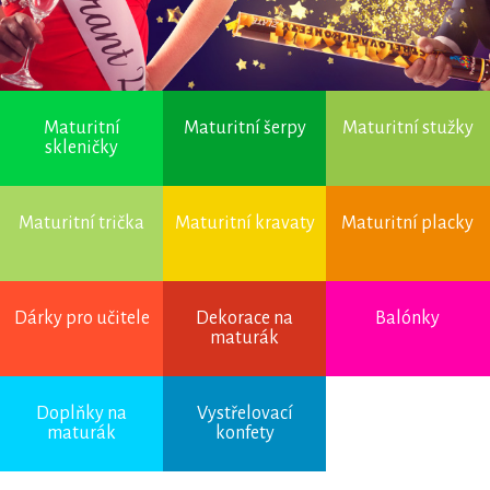
Maturitní
Maturitní šerpy
Maturitní stužky
skleničky
Maturitní trička
Maturitní kravaty
Maturitní placky
Dárky pro učitele
Dekorace na
Balónky
maturák
Úvod
→
Dekorace na
Doplňky na
Vystřelovací
maturák
→
Výzdoba
maturák
konfety
stolů
→ Bílé lístky růží
(1000 ks)