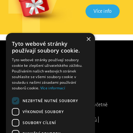
Více info
×
Tyto webové stránky
používají soubory cookie.
Tyto webové stránky používají soubory
cookie ke zlepšení uživatelského zážitku.
Používáním našich webových stránek
souhlasíte se všemi soubory cookie v
souladu s našimi zásadami používání
souborů cookie.
Více informací
DDs group s.r.o. | IČ: 28146298, DIČ:
NEZBYTNĚ NUTNÉ SOUBORY
CZ28146298 | Všechny ceny uvedeny včetně
VÝKONOVÉ SOUBORY
DPH | Žižkova tř. 309/12 37001 České
Budějovice |
Ochrana osobních údajů
|
SOUBORY CÍLENÍ
Partneři