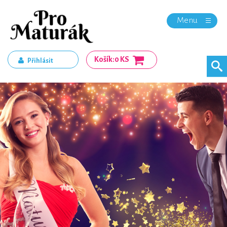
Menu
Košík:
0 KS
Přihlásit
Registrace