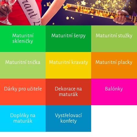
Maturitní
Maturitní šerpy
Maturitní stužky
skleničky
Maturitní trička
Maturitní kravaty
Maturitní placky
Dárky pro učitele
Dekorace na
Balónky
maturák
Úvod
→
Maturitní
Doplňky na
Vystřelovací
trička
→ Vaky
maturák
konfety