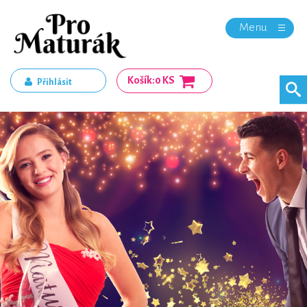
Menu
Košík:
0 KS
Přihlásit
Registrace