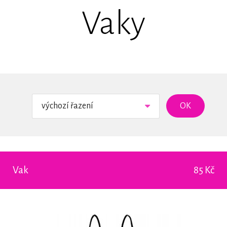
Vaky
výchozí řazení
Vak
85 Kč